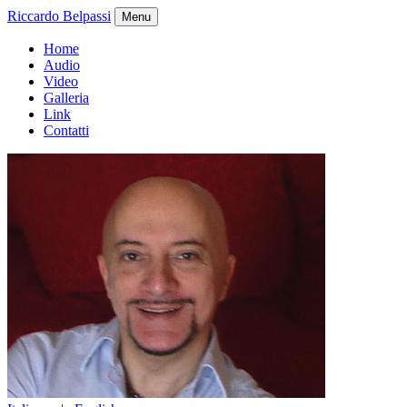
Riccardo Belpassi
Menu
Home
Audio
Video
Galleria
Link
Contatti