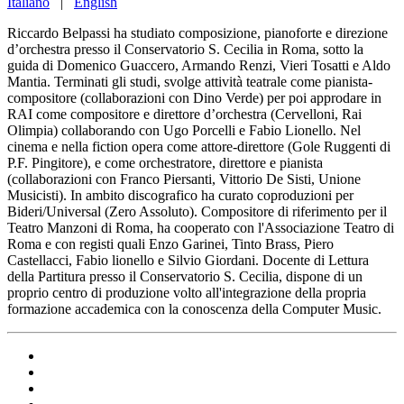
Italiano
|
English
Riccardo Belpassi ha studiato composizione, pianoforte e direzione
d’orchestra presso il Conservatorio S. Cecilia in Roma, sotto la
guida di Domenico Guaccero, Armando Renzi, Vieri Tosatti e Aldo
Mantia. Terminati gli studi, svolge attività teatrale come pianista-
compositore (collaborazioni con Dino Verde) per poi approdare in
RAI come compositore e direttore d’orchestra (Cervelloni, Rai
Olimpia) collaborando con Ugo Porcelli e Fabio Lionello. Nel
cinema e nella fiction opera come attore-direttore (Gole Ruggenti di
P.F. Pingitore), e come orchestratore, direttore e pianista
(collaborazioni con Franco Piersanti, Vittorio De Sisti, Unione
Musicisti). In ambito discografico ha curato coproduzioni per
Bideri/Universal (Zero Assoluto). Compositore di riferimento per il
Teatro Manzoni di Roma, ha cooperato con l'Associazione Teatro di
Roma e con registi quali Enzo Garinei, Tinto Brass, Piero
Castellacci, Fabio lionello e Silvio Giordani. Docente di Lettura
della Partitura presso il Conservatorio S. Cecilia, dispone di un
proprio centro di produzione volto all'integrazione della propria
formazione accademica con la conoscenza della Computer Music.